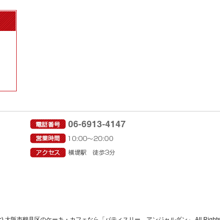
ght(c) 大阪市鶴見区のケーキ・カフェなら「パティスリー アンジャルダン」 All Rights Re