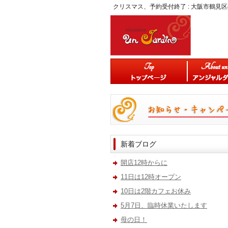
クリスマス、予約受付終了 : 大阪市鶴
新着ブログ
開店12時からに
11日は12時オープン
10日は2階カフェお休み
5月7日、臨時休業いたします
母の日！