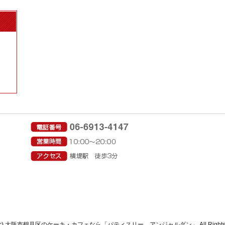
ght(c) 大阪市鶴見区のケーキ・カフェなら「パティスリー アンジャルダン」 All Rights Re