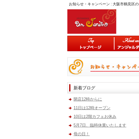
お知らせ・キャンペーン : 大阪市鶴見
新着ブログ
開店12時からに
11日は12時オープン
10日は2階カフェお休み
5月7日、臨時休業いたします
母の日！